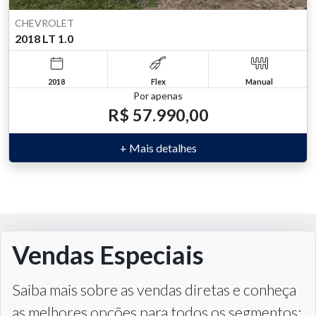
CHEVROLET
2018 LT 1.0
2018
Flex
Manual
Por apenas
R$ 57.990,00
+ Mais detalhes
Consórcio
Entenda porque o consórcio é a opção mais
a
econômica e como a compra planejada vai te
s: