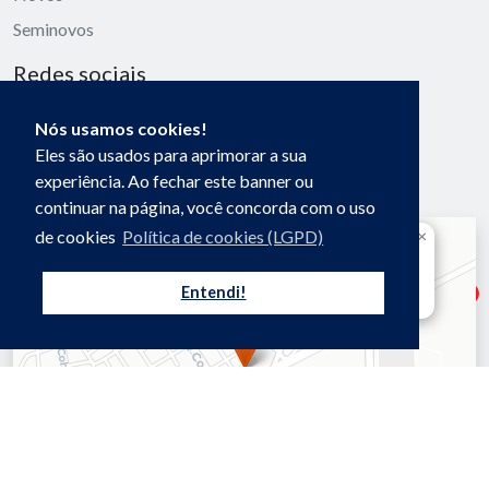
Seminovos
Redes sociais
Facebook
Nós usamos cookies!
Instagram
Eles são usados para aprimorar a sua
experiência. Ao fechar este banner ou
Localização
continuar na página, você concorda com o uso
Carregando...
×
de cookies
Política de cookies (LGPD)
+
Onde estamos localizados:
BR-316, S/N - Km 356 - Res. Helio
−
Queiroz, Caxias - MA, 65600-000
Entendi!
1