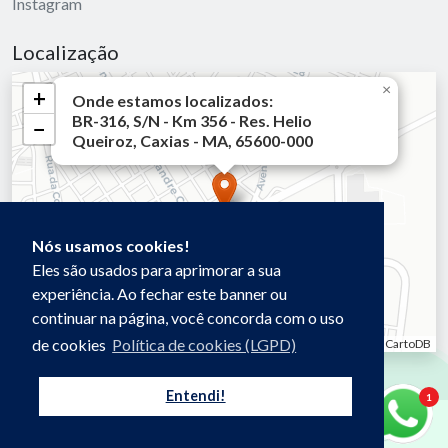
Instagram
Localização
Carregando...
×
+
Onde estamos localizados:
BR-316, S/N - Km 356 - Res. Helio
−
Queiroz, Caxias - MA, 65600-000
Nós usamos cookies!
Eles são usados para aprimorar a sua
experiência. Ao fechar este banner ou
continuar na página, você concorda com o uso
de cookies
Política de cookies (LGPD)
Leaflet
|
OpenStreetMap © CartoDB
Entendi!
1
Desenvolvido por: